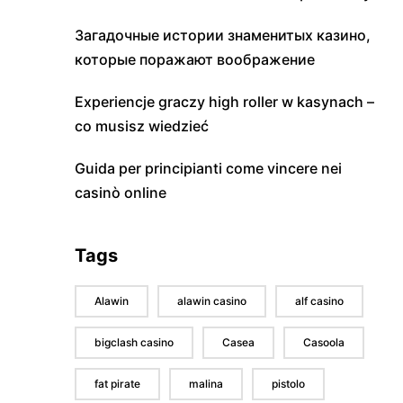
Загадочные истории знаменитых казино,
которые поражают воображение
Experiencje graczy high roller w kasynach –
co musisz wiedzieć
Guida per principianti come vincere nei
casinò online
Tags
Alawin
alawin casino
alf casino
bigclash casino
Casea
Casoola
fat pirate
malina
pistolo