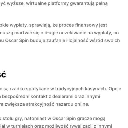
yć wyższe, wirtualne platformy gwarantują pełną
bkie wypłaty, sprawiają, że proces finansowy jest
 muszą martwić się o długie oczekiwanie na wypłaty, co
mu Oscar Spin buduje zaufanie i lojalność wśród swoich
ść
e są rzadko spotykane w tradycyjnych kasynach. Opcje
 bezpośredni kontakt z dealerami oraz innymi
ra zwiększa atrakcyjność hazardu online.
 stołu gry, natomiast w Oscar Spin gracze mogą
ał w turniejach oraz możliwość rywalizacji z innymi