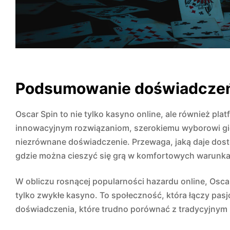
Podsumowanie doświadczeń
Oscar Spin to nie tylko kasyno online, ale również pla
innowacyjnym rozwiązaniom, szerokiemu wyborowi gie
niezrównane doświadczenie. Przewaga, jaką daje dostę
gdzie można cieszyć się grą w komfortowych warunka
W obliczu rosnącej popularności hazardu online, Oscar 
tylko zwykłe kasyno. To społeczność, która łączy pasj
doświadczenia, które trudno porównać z tradycyjnym