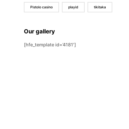
Pistolo casino
playid
tikitaka
Our gallery
[hfe_template id=’4181′]