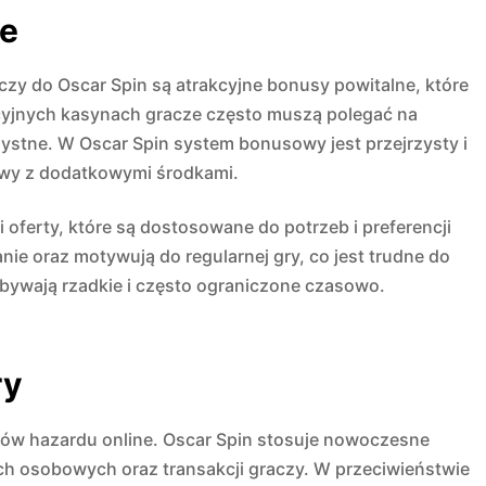
je
y do Oscar Spin są atrakcyjne bonusy powitalne, które
cyjnych kasynach gracze często muszą polegać na
ystne. W Oscar Spin system bonusowy jest przejrzysty i
awy z dodatkowymi środkami.
 oferty, które są dostosowane do potrzeb i preferencji
ie oraz motywują do regularnej gry, co jest trudne do
 bywają rzadkie i często ograniczone czasowo.
ry
tów hazardu online. Oscar Spin stosuje nowoczesne
h osobowych oraz transakcji graczy. W przeciwieństwie