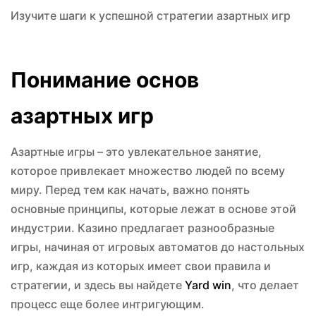
Изучите шаги к успешной стратегии азартных игр
Понимание основ
азартных игр
Азартные игры – это увлекательное занятие,
которое привлекает множество людей по всему
миру. Перед тем как начать, важно понять
основные принципы, которые лежат в основе этой
индустрии. Казино предлагает разнообразные
игры, начиная от игровых автоматов до настольных
игр, каждая из которых имеет свои правила и
стратегии, и здесь вы найдете
Yard win
, что делает
процесс еще более интригующим.