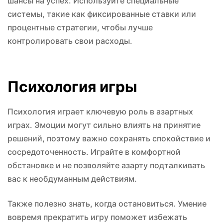
шансы на успех. Используйте специальные
системы, такие как фиксированные ставки или
процентные стратегии, чтобы лучше
контролировать свои расходы.
Психология игры
Психология играет ключевую роль в азартных
играх. Эмоции могут сильно влиять на принятие
решений, поэтому важно сохранять спокойствие и
сосредоточенность. Играйте в комфортной
обстановке и не позволяйте азарту подталкивать
вас к необдуманным действиям.
Также полезно знать, когда остановиться. Умение
вовремя прекратить игру поможет избежать