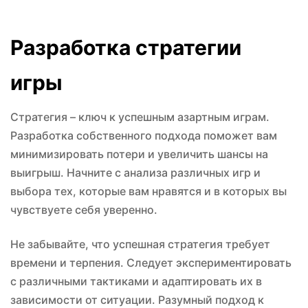
Разработка стратегии
игры
Стратегия – ключ к успешным азартным играм.
Разработка собственного подхода поможет вам
минимизировать потери и увеличить шансы на
выигрыш. Начните с анализа различных игр и
выбора тех, которые вам нравятся и в которых вы
чувствуете себя уверенно.
Не забывайте, что успешная стратегия требует
времени и терпения. Следует экспериментировать
с различными тактиками и адаптировать их в
зависимости от ситуации. Разумный подход к