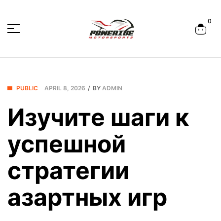
0
Menu
Poweride
Motorsports
CATEGORIES
PUBLIC
APRIL 8, 2026
BY
ADMIN
Изучите шаги к
успешной
стратегии
азартных игр