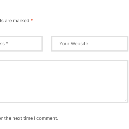
lds are marked
*
or the next time I comment.