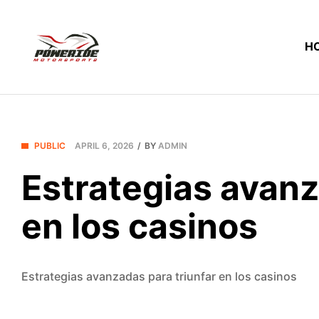
H
Poweride
Motorsports
CATEGORIES
PUBLIC
APRIL 6, 2026
BY
ADMIN
Motorsports
Estrategias avanz
Store
en los casinos
Estrategias avanzadas para triunfar en los casinos