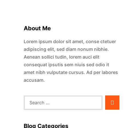
About Me
Lorem ipsum dolor sit amet, conse ctetuer
adipiscing elit, sed diam nonum nibhie.
Aenean sollici tudin, lorem auci elit
consequat ipsutis sem niuis sed odio it
amet nibh vulputate cursus. Ad per labores
accusam.
Search
for:
Blog Categories