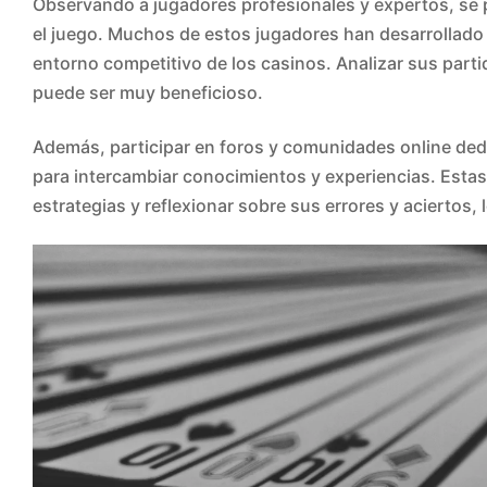
Observando a jugadores profesionales y expertos, se
el juego. Muchos de estos jugadores han desarrollado 
entorno competitivo de los casinos. Analizar sus partid
puede ser muy beneficioso.
Además, participar en foros y comunidades online ded
para intercambiar conocimientos y experiencias. Estas
estrategias y reflexionar sobre sus errores y aciertos,