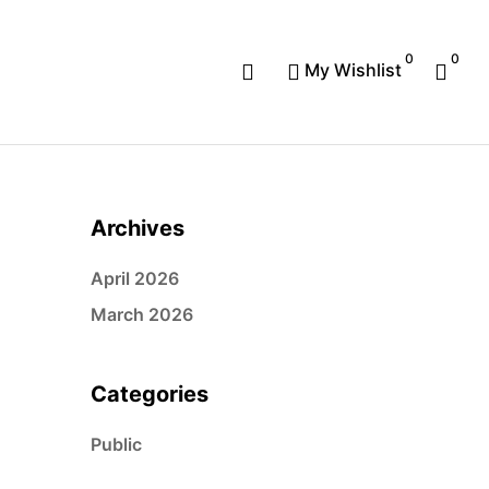
0
0
My Wishlist
Archives
April 2026
March 2026
Categories
Public