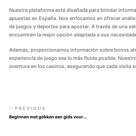
Nuestra plataforma está diseñada para brindar informa
apuestas en España. Nos enfocamos en ofrecer análisi
de juegos y deportes para apostar. A través de una s
encuentren la mejor opción adaptada a sus necesidade
Además, proporcionamos información sobre bonos atra
experiencia de juego sea lo más fluida posible. Nuestro
aventura en los casinos, asegurando que cada visita s
Post
PREVIOUS
Beginnen met gokken een gids voor
navigation
beginners