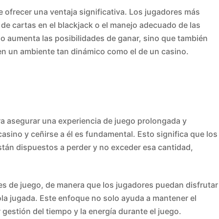
 ofrecer una ventaja significativa. Los jugadores más
de cartas en el blackjack o el manejo adecuado de las
lo aumenta las posibilidades de ganar, sino que también
 en un ambiente tan dinámico como el de un casino.
ara asegurar una experiencia de juego prolongada y
asino y ceñirse a él es fundamental. Esto significa que los
tán dispuestos a perder y no exceder esa cantidad,
es de juego, de manera que los jugadores puedan disfrutar
ola jugada. Este enfoque no solo ayuda a mantener el
gestión del tiempo y la energía durante el juego.