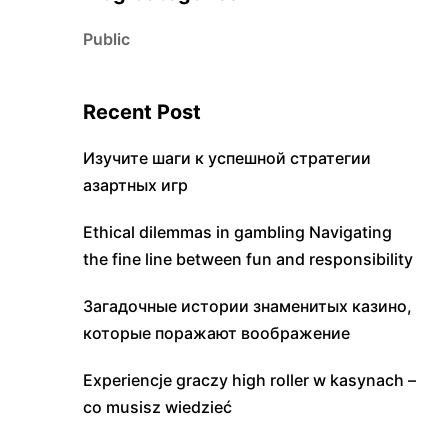
Public
Recent Post
Изучите шаги к успешной стратегии
азартных игр
Ethical dilemmas in gambling Navigating
the fine line between fun and responsibility
Загадочные истории знаменитых казино,
которые поражают воображение
Experiencje graczy high roller w kasynach –
co musisz wiedzieć